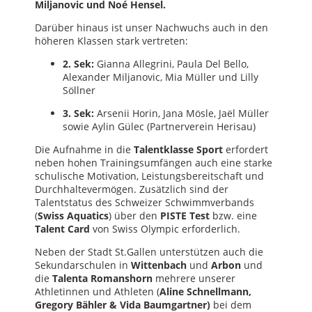
Miljanovic und Noé Hensel.
Darüber hinaus ist unser Nachwuchs auch in den
höheren Klassen stark vertreten:
2. Sek:
Gianna Allegrini, Paula Del Bello,
Alexander Miljanovic, Mia Müller und Lilly
Söllner
3. Sek:
Arsenii Horin, Jana Mösle, Jaël Müller
sowie Aylin Gülec (Partnerverein Herisau)
Die Aufnahme in die
Talentklasse Sport
erfordert
neben hohen Trainingsumfängen auch eine starke
schulische Motivation, Leistungsbereitschaft und
Durchhaltevermögen. Zusätzlich sind der
Talentstatus des Schweizer Schwimmverbands
(
Swiss Aquatics
) über den
PISTE Test
bzw. eine
Talent Card
von Swiss Olympic erforderlich.
Neben der Stadt St.Gallen unterstützen auch die
Sekundarschulen in
Wittenbach
und
Arbon
und
die
Talenta Romanshorn
mehrere unserer
Athletinnen und Athleten (
Aline Schnellmann,
Gregory Bähler & Vida Baumgartner)
bei dem